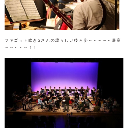
ファゴット吹きSさんの凛々しい後ろ姿～～～～～最高
～～～～～！！