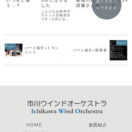
横スクロー
う…？
した
須藤さん★
習
ルできます
こんにちは😃市川
ウインド広報担当
です！3月になっ
て春っぽい日があ
ったり、急に寒い
日があったりしま
すが、体調も心も
大事に過ごしたい
時期ですね💝次回
のコンサートに向
パート紹介♪トラン
け、早い段階から
パート紹介♪指揮者
ペット
指揮者にご指導い
ただく練習が続い
ています😊コント
ラバスを弾いて
い...
HOME
楽団紹介