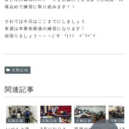
魂込めて練習に取り組みます！！
それでは今日はここまでにしましょう
来週は本番前最後の練習になります！
頑張りましょう～～～(´∀｀*)ﾉｼ ﾊﾞｲﾊﾞｲ
活動記録
関連記事
活動記録
活動記録
活動記録
活動記録
いつもと違
3月になりま
最後の練習と
10月18