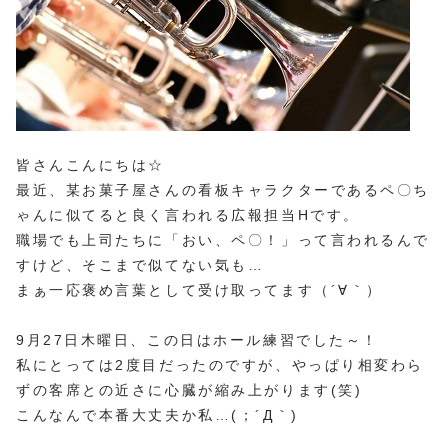
皆さんこんにちは☆
最近、某お菓子屋さんの看板キャラクターであるペ〇ち
ゃんに似てると良く言われる広報担当Hです。
職場でも上司たちに「おい、ペ〇！」って言われるんで
すけど、そこまで似てない気も…
まぁ一応褒め言葉として受け取ってます（´∀｀）
9月27日木曜日、この日はホール練習でした～！
私にとっては2度目だったのですが、やっぱり相変わら
ずの客席との近さに心臓が縮み上がります(笑)
こんなんで本番大丈夫か私…(；´Д｀)