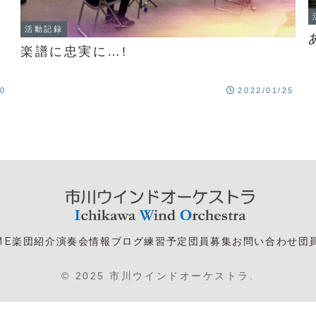
活動記録
楽譜に忠実に…!
30
2022/01/25
ME
楽団紹介
演奏会情報
ブログ
練習予定
団員募集
お問い合わせ
団
© 2025 市川ウインドオーケストラ.