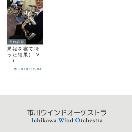
活動記録
果報を寝て待
った結果(￣∀
￣)
2018/12/04