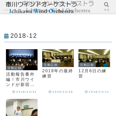
メニュー
検索
2018-12
活動記録
活動記録
活動記録
2018年の最終
12月6日の練
活動報告番外
練習
習
編！市川ウイ
ンドが新宿に
現れた？
2018/12/31
2018/12/24
2018/12/11