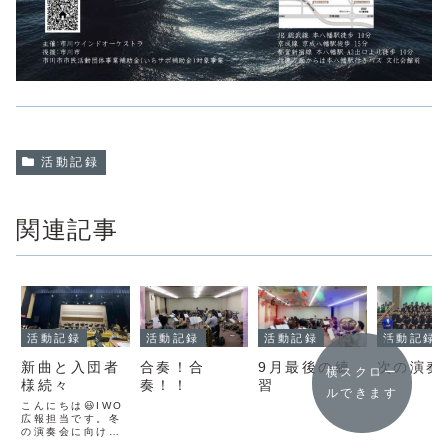
活動記録
関連記事
活動記録
活動記録
活動記録
活動記録
新曲と入団者
合奏！合
9月最後の練
次の演奏
横スクロー
様続々
奏！！
習
ルできます
こんにちは😃IWO
広報担当です。冬
の演奏会に向け
て、団員指揮によ