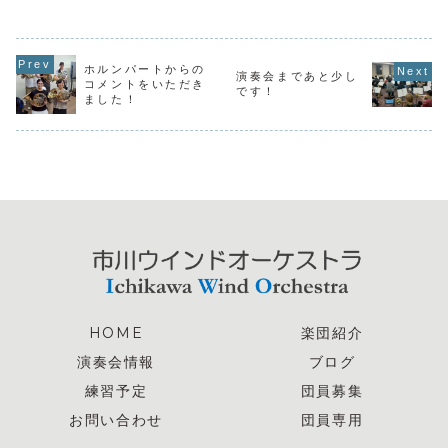
る譜読み練習を始
めています。丁寧
に進めているもの
の、変拍子の新曲
にドキドキワクワ
ホルンパートからの
クです😆また、あ
演奏会まであと少し
コメントをいただき
りがたいことに、
です！
ました！
次回の演奏会に向
けた練習のスター
トを切る今、新し
い仲間も増えて
お...
HOME
楽団紹介
演奏会情報
ブログ
練習予定
団員募集
お問い合わせ
団員専用