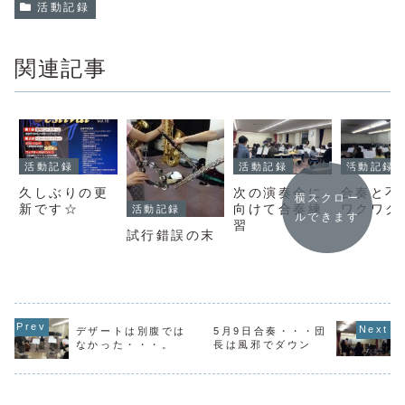
活動記録
関連記事
活動記録
活動記録
活動記録
久しぶりの更
次の演奏会に
合奏と不
横スクロー
新です☆
向けて合奏練
ワクワク
活動記録
ルできます
習
試行錯誤の末
デザートは別腹では
5月9日合奏・・・団
なかった・・・。
長は風邪でダウン