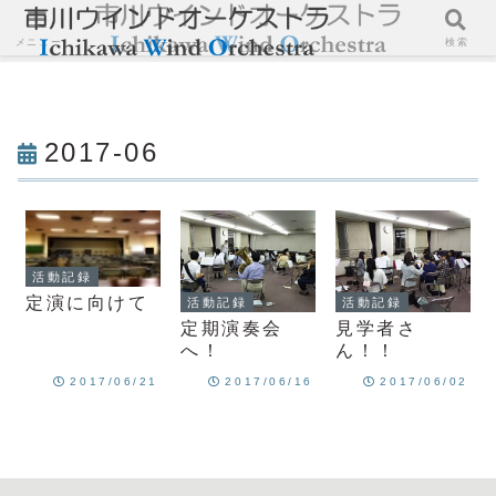
メニュー
検索
2017-06
活動記録
定演に向けて
活動記録
活動記録
定期演奏会
見学者さ
へ！
ん！！
2017/06/21
2017/06/16
2017/06/02