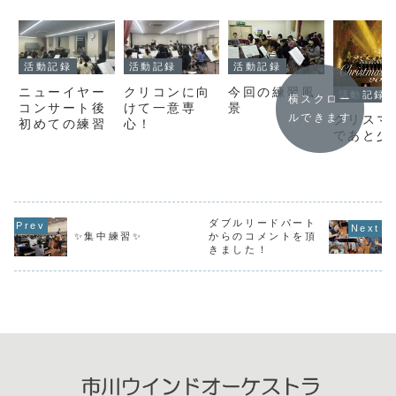
活動記録
活動記録
活動記録
ニューイヤー
クリコンに向
今回の練習風
活動記録
横スクロー
コンサート後
けて一意専
景
ルできます
クリスマ
初めての練習
心！
であと少し
ダブルリードパート
✨集中練習✨
からのコメントを頂
きました！