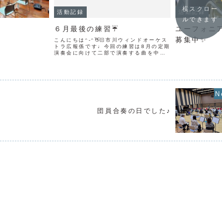
横スクロー
活動記録
活動記録
ルできます
！
６月最後の練習☔️
ユーフォニ
募集中✨
こんにちはᵔ-ᵔ👋🏻市川ウィンドオーケス
トラ広報係です♩今回の練習は8月の定期
演奏会に向けて二部で演奏する曲を中心
に合奏を行いました❣️合奏中も団員同士で
積極的に意見を出し合いながら、より良
い演奏にするために一つひとつ確認して
練習に取り組ん...
団員合奏の日でした♪