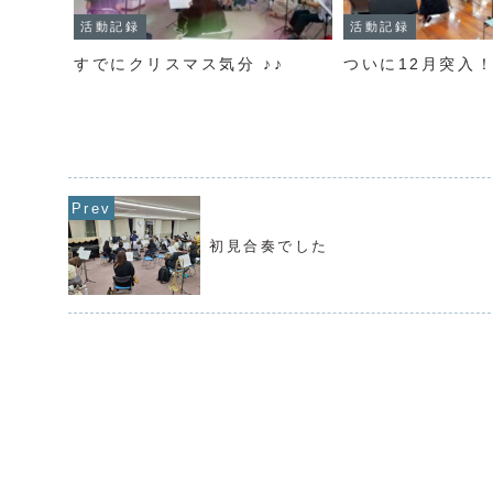
活動記録
活動記録
すでにクリスマス気分 ♪♪
ついに12月突入
初見合奏でした