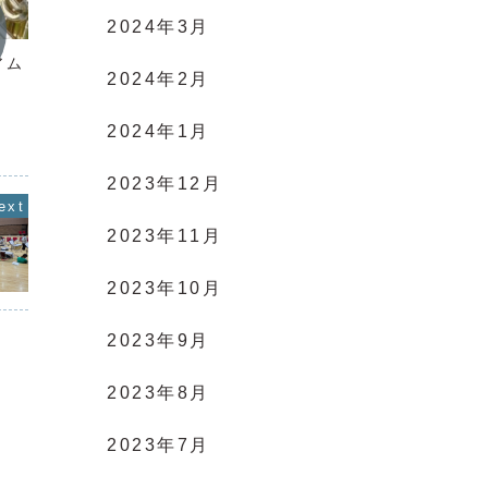
2024年3月
活動記録
活動記
アム・チューバ団員
残り1ヶ月！
本番ま
2024年2月
こんにち
先日もウ
口さん指
2024年1月
行いまし
りました
なり、「
う空気を
2023年12月
2023年11月
2023年10月
2023年9月
2023年8月
2023年7月