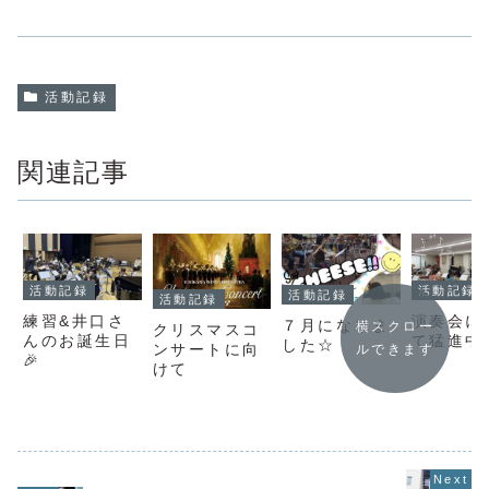
活動記録
関連記事
活動記録
活動記録
活動記録
活動記録
練習&井口さ
演奏会に
７月になりま
横スクロー
クリスマスコ
んのお誕生日
て猛進中
した☆
ンサートに向
ルできます
🎉
けて