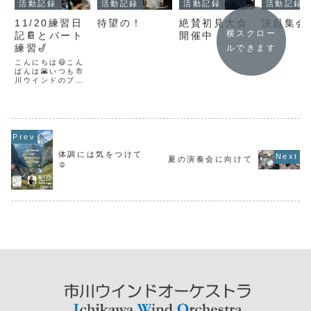
活動記録
活動記録
活動記録
活動記録
11/20練習日
絶賛初見大会
決起集会
待望の！
横スクロー
記📔とパート
開催中
練習🎷
ルできます
こんにちは😃こん
ばんは🌇いつも市
川ウインドのブロ
グをご覧いただき
ありがとうござい
ます✨11/20は市
川駅南公民館にて
団員練習でした🙌
2部の曲を中心に
合わせていきまし
た♪ありがたいこと
体調には気をつけて
夏の演奏会に向けて
に団員も増えて、
☺️
お部屋いっぱいで
練習中🙌今回2部
は映画音楽...