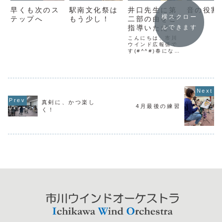
早くも次のス
駅南文化祭は
井口先生に第
音の役割
横スクロー
テップへ
もう少し！
二部の曲をご
指導いただき
ルできます
ました。
こんにちは、市川
ウインド広報係で
す(#^^#)春になっ
て、大好きな花見
の季節が終わった
な～と思っていた
ら、夏に近い暑い
日がじわじわ増え
てきたなと思って
ます。広報メンバ
真剣に、かつ楽し
ーが中心に書いて
4月最後の練習
いるブログです
く！
が、だいたい月に
一回持ち回りで書
いております...