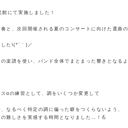
民館にて実施しました！
合奏と、次回開催される夏のコンサートに向けた選曲
\(*´｀)／
音の楽譜を使い、バンド全体でまとまった響きとなる
ラスαの練習として、調をいくつか変更して
が、なるべく特定の調に偏った癖をつくらないよう、
の難しさを実感する時間となりました…！💪