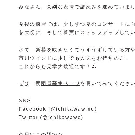
みなさん、真剣な表情で譜読みを進めていまし
今後の練習では、少しずつ夏のコンサートに
を大切に、そして着実にステップアップして
さて、楽器を吹きたくてうずうずしている方
市川ウインドに少しでも興味をお持ちの方、
これからも見学大歓迎です！🤗
ぜひ一度
団員募集ページ
を覗いてみてくださ
SNS
Facebook (@ichikawawind)
Twitter (@ichikawawo)
今日はこの辺で☺️