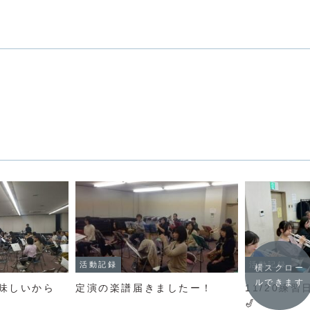
活動記録
活動記録
横スクロー
ルできます
味しいから
定演の楽譜届きましたー！
11/20練
🎷