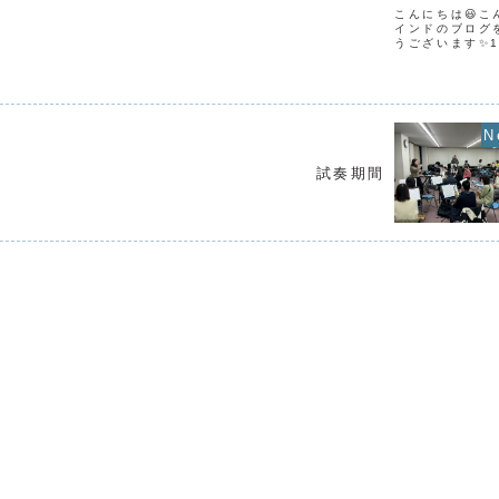
こんにちは😃こ
インドのブログ
うございます✨1
にて団員練習で
わせていきまし
も増えて、お部
回2部は映画音楽.
試奏期間