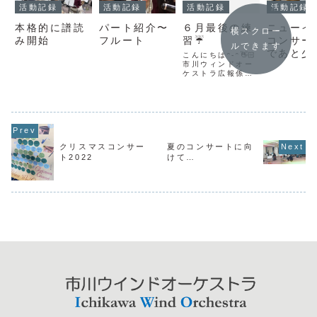
活動記録
活動記録
活動記録
活動記録
本格的に譜読
パート紹介〜
６月最後の練
ニューイ
横スクロー
み開始
フルート
習☔️
コンサー
ルできます
であと少
こんにちはᵔ-ᵔ👋🏻
市川ウィンドオー
ケストラ広報係で
す♩今回の練習は
8月の定期演奏会
に向けて二部で演
奏する曲を中心に
合奏を行いまし
た❣️合奏中も団員
同士で積極的に意
クリスマスコンサー
夏のコンサートに向
見を出し合いなが
ら、より良い演奏
ト2022
けて…
にするために一つ
ひとつ確認して練
習に取り組ん...