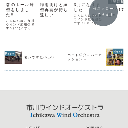
活動記録
森のホール練
梅雨明けと練
3月になりま
横スクロー
♬2017
習をしまし
習再開が待ち
した
習♬
た‼️
遠しい…
ルできます
こんにちは😃市川
ウインド広報担当
こんにちは、市川
です！3月になっ
ウインド広報係で
て春っぽい日があ
す＼(^^)／すっか
ったり、急に寒い
り梅雨のシーズン
日があったりしま
になり、スッキリ
すが、体調も心も
と晴れない天気が
大事に過ごしたい
続いています☔早
時期ですね💝次回
く夏にならないか
のコンサートに向
な～っと思う今日
け、早い段階から
この頃です☀️さ
パート紹介～パーカ
指揮者にご指導い
暑いですね(>_<)
て、前回の練習で
ッション～
ただく練習が続い
は井口さんにお越
ています😊コント
しいただき、森の
ラバスを弾いて
ホール21にて練習
い...
を行いまし...