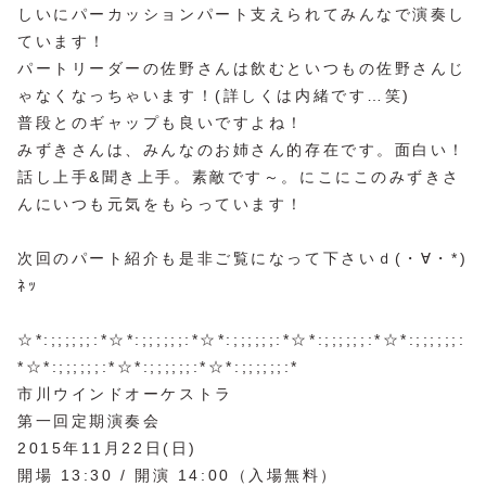
しいにパーカッションパート支えられてみんなで演奏し
ています！
パートリーダーの佐野さんは飲むといつもの佐野さんじ
ゃなくなっちゃいます！(詳しくは内緒です…笑)
普段とのギャップも良いですよね！
みずきさんは、みんなのお姉さん的存在です。面白い！
話し上手&聞き上手。素敵です～。にこにこのみずきさ
んにいつも元気をもらっています！
次回のパート紹介も是非ご覧になって下さいｄ(・∀・*)
ﾈｯ
☆*:;;;;;;:*☆*:;;;;;;:*☆*:;;;;;;:*☆*:;;;;;;:*☆*:;;;;;;:
*☆*:;;;;;;:*☆*:;;;;;;:*☆*:;;;;;;:*
市川ウインドオーケストラ
第一回定期演奏会
2015年11月22日(日)
開場 13:30 / 開演 14:00（入場無料）