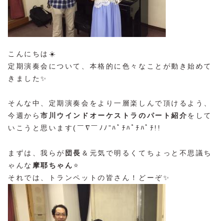
こんにちは☀️
定期演奏会について、本格的に色々なことが動き始めて
きました✨
そんな中、定期演奏会をより一層楽しんで頂けるよう、
今週から
市川ウインドオーケストラのパート紹介
をして
いこうと思います(￣∇￣ﾉﾉ”ﾊﾟﾁﾊﾟﾁﾊﾟﾁ!!
まずは、我らが
団長
＆元気で明るくてちょっと不思議ち
ゃんな
摩耶ちゃん
⭐️
それでは、トランペットの皆さん！どーぞ✨