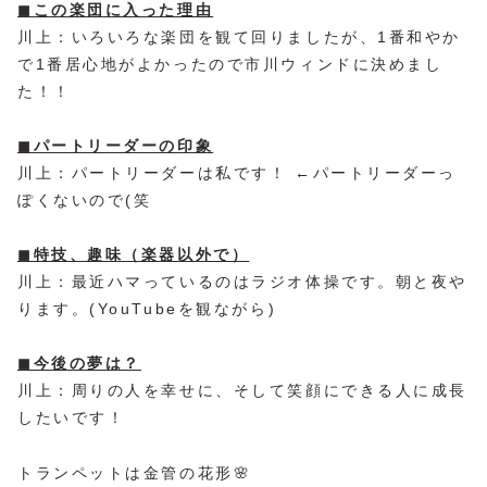
◼︎この楽団に入った理由
川上：いろいろな楽団を観て回りましたが、1番和やか
で1番居心地がよかったので市川ウィンドに決めまし
た！！
◼︎パートリーダーの印象
川上：パートリーダーは私です！ ←パートリーダーっ
ぽくないので(笑
◼︎特技、趣味（楽器以外で）
川上：最近ハマっているのはラジオ体操です。朝と夜や
ります。(YouTubeを観ながら)
◼︎今後の夢は？
川上：周りの人を幸せに、そして笑顔にできる人に成長
したいです！
トランペットは金管の花形🌸