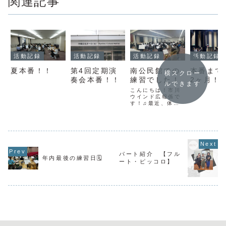
関連記事
活動記録
活動記録
活動記録
活動記録
第4回定期演
南公民館での
本番まで
夏本番！！
横スクロー
奏会本番！！
練習でした！
2ヶ月！
ルできます
こんにちは！市川
ウインド広報係で
す！♫最近、体が
冷え込む気温が続
いていますので、
体調にはお気をつ
けてお過ごし下さ
い🍀先週の練習
は、井口さんにお
越しいただき合奏
パート紹介 【フル
をしました！ウィ
年内最後の練習日🗓️
ート・ピッコロ】
ンターコンサート
に向けて、日々団
員一同頑張って練
習をしています！
💪...