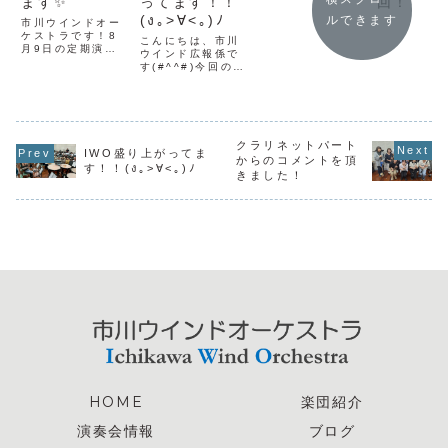
ます✨
ってます！！
回！
(ง｡>∀<｡)ﾉ
ルできます
市川ウインドオー
ケストラです！8
こんにちは、市川
月9日の定期演奏
ウインド広報係で
会に向けて練習が
す(#^^#)今回のブ
盛り上がってます
ログのトップ写真
✨2部で「スター・
は、森のホール２
ウォーズ コンサー
１で行った練習で
トコレクション」
撮った全体写真で
を演奏するのです
す。ご覧の通り、
が、一音出しただ
盛り上がってま
クラリネットパート
IWO盛り上がってま
けで燃えます🔥ブ
す！！暑い夏に負
からのコメントを頂
ログ担当の私はホ
す！！(ง｡>∀<｡)ﾉ
けないくらい、め
きました！
ルンなのですが、
ちゃくちゃ盛り上
スター・ウォーズ
がってますｗｗｗ
の高音でピー...
この勢いで定期演
奏会を盛り上...
HOME
楽団紹介
演奏会情報
ブログ