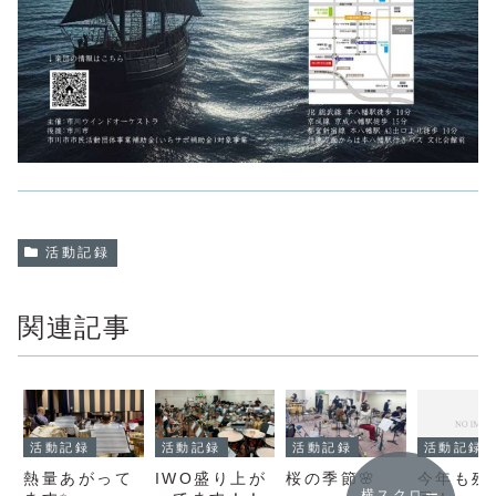
活動記録
関連記事
活動記録
活動記録
活動記録
活動記録
熱量あがって
IWO盛り上が
桜の季節🌸
今年も残
横スクロー