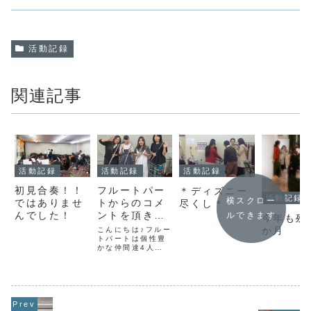
活動記録
関連記事
活動記録
活動記録
活動記録
初見合奏！！
フルートパー
＊ディズニー
活動記録
横スクロー
ではありませ
トからのコメ
尽くし＊
んでした！
ントを頂きま
ルできます
今年も残
した！
か月
こんにちは♪フルー
トパートは個性豊
かな仲間達4人で
活動中です✨市川
ウインドのフルー
トパートがこの4
人になって3回目
の演奏会です。今
回も大曲揃いでフ
ルート＆ピッコロ