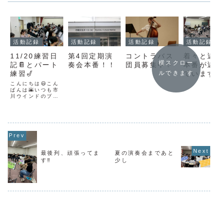
活動記録
活動記録
活動記録
活動記録
11/20練習日
第4回定期演
コントラバス
着々と近
横スクロー
記📔とパート
奏会本番！！
団員募集中✨
本番が近
練習🎷
ています
ルできます
こんにちは😃こん
ばんは🌇いつも市
川ウインドのブロ
グをご覧いただき
ありがとうござい
ます✨11/20は市
川駅南公民館にて
団員練習でした🙌
2部の曲を中心に
合わせていきまし
た♪ありがたいこと
最後列、頑張ってま
夏の演奏会まであと
に団員も増えて、
お部屋いっぱいで
す‼︎
少し
練習中🙌今回2部
は映画音楽...