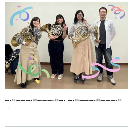
—-✄———-✄———-✄—- —-✄———-✄———-✄
—-