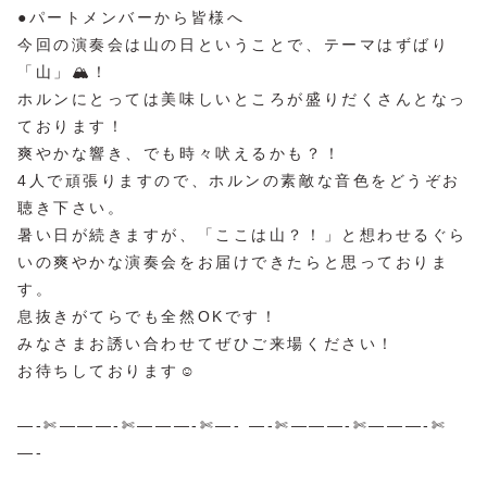
●パートメンバーから皆様へ
今回の演奏会は山の日ということで、テーマはずばり
「山」🏔！
ホルンにとっては美味しいところが盛りだくさんとなっ
ております！
爽やかな響き、でも時々吠えるかも？！
4人で頑張りますので、ホルンの素敵な音色をどうぞお
聴き下さい。
暑い日が続きますが、「ここは山？！」と想わせるぐら
いの爽やかな演奏会をお届けできたらと思っておりま
す。
息抜きがてらでも全然OKです！
みなさまお誘い合わせてぜひご来場ください！
お待ちしております☺
—-✄———-✄———-✄—- —-✄———-✄———-✄
—-