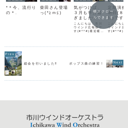
*＊今、流行り
柴田さん登場
気がつけば、
定期演奏
横スクロー
の＊.
っ(*≧ｍ≦)
３月も半分過
明日(８
ぎましたw
日)ですᐠ( 
ルできます
ᐢ )ᐟ
こんにちは、市川
こんにちは
ウインド広報係で
ウインド広
す(#^^#)最近暖か
す(#^^#)
い日が増えて、コ
川市文化会
ートを着る機会が
ールにて、
減ったな～っと思
奏会を実施
っていますが、気
すᐠ( ᐢ ᵕ ᐢ
がつけば３月も半
クールでよ
分終わり、改めて
される曲、
春になっているこ
ゲームなど
とを実感してま
な曲など、
総会を行いました‼︎
ポップス曲の練習！
す。朝のニュース
一度はどこ
で、関東の桜🌸の
いたことが
開花が近いことを
が多く、とて
知り、大好き...