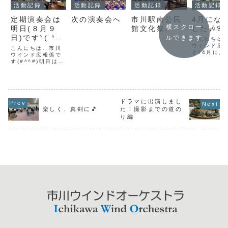
活動記録
活動記録
活動記録
活動記録
定期演奏会は
次の演奏会へ
市川駅南公民
4月にな
横スクロー
明日(８月９
館文化祭♪
した🎶🌸
日)ですᐠ( ᐢ ᵕ
ルできます
こんにちは
ᐢ )ᐟ
ウィンド広
こんにちは、市川
す♪4月に入
ウインド広報係で
学期や新生
す(#^^#)明日は市
まった方も
川市文化会館大ホ
期ですね🌸
ールにて、定期演
校で新学期
奏会を実施致しま
って、また
すᐠ( ᐢ ᵕ ᐢ )ᐟコン
スタートだ
クールでよく演奏
いう気持ち
される曲、映画や
ドラマに出演しまし
す！環境が
ゲームなどで有名
楽しく、真剣に🎵
た！撮影までの道の
季節って少
な曲など、皆様が
り編
そわするけ
一度はどこかで聞
その分わく
いたことがある曲
ありますよね>
が多く、とても...