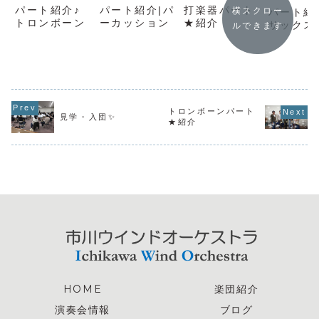
パート紹介♪
パート紹介|パ
打楽器パート
横スクロー
パート紹
トロンボーン
ーカッション
★紹介
サックス
ルできます
トロンボーンパート
見学・入団✨
★紹介
HOME
楽団紹介
演奏会情報
ブログ