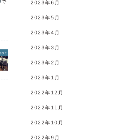
日でした♪
ウィンターコンサート
平成最
2023年6月
2026❄️🎵🎬
みなさんこんにちは😃こんばんは🌇いつ
2023年5月
も市川ウインドのブログをご覧いただき
ありがとうございます😊1/24（土）に市
川市文化会館大ホールにてウィンターコ
ンサート2026を無事に開催することが
2023年4月
できました👏たくさんのみなさまにご来
場いただき、団員一...
2023年3月
2023年2月
2023年1月
2022年12月
2022年11月
2022年10月
2022年9月