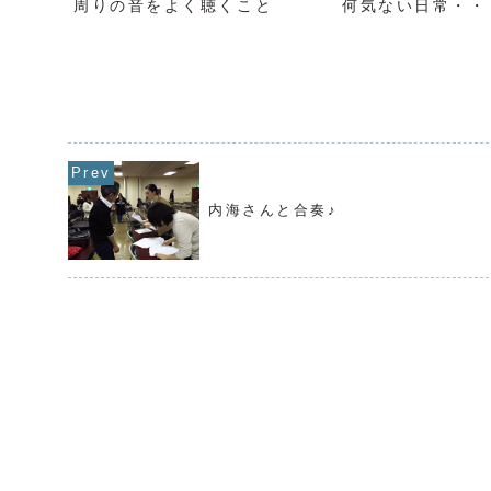
周りの音をよく聴くこと
何気ない日常・・
内海さんと合奏♪