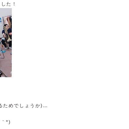
ました！
、
るためでしょうか)…
｀*)