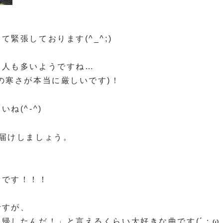
緊張しております(^_^;)
う人も多いようですね…
の寒さが本当に厳しいです)！
ね(^-^)
届けしましょう。
☆
らです！！！
ですが、
帰したんだ！」と言えるくらい大好きな曲です(´；ω