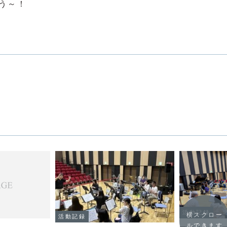
う～！
)
活動記録
横スクロー
活動記録
ルできます