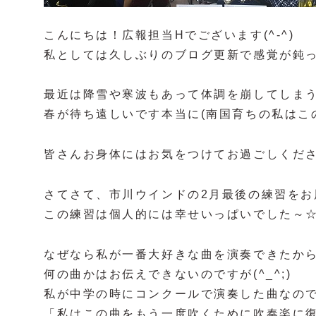
こんにちは！広報担当Hでございます(^-^)
私としては久しぶりのブログ更新で感覚が鈍って
最近は降雪や寒波もあって体調を崩してしま
春が待ち遠しいです本当に(南国育ちの私はこ
皆さんお身体にはお気をつけてお過ごしください
さてさて、市川ウインドの2月最後の練習をお
この練習は個人的には幸せいっぱいでした～
なぜなら私が一番大好きな曲を演奏できたか
何の曲かはお伝えできないのですが(^_^;)
私が中学の時にコンクールで演奏した曲なの
「私はこの曲をもう一度吹くために吹奏楽に復