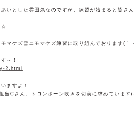
いあいとした雰囲気なのですが、練習が始まると皆さ
ね☆
モマケズ雪ニモマケズ練習に取り組んでおります(｀
ます～！
y-2.html
思いますよ！
担当Cさん、トロンボーン吹きを切実に求めています(