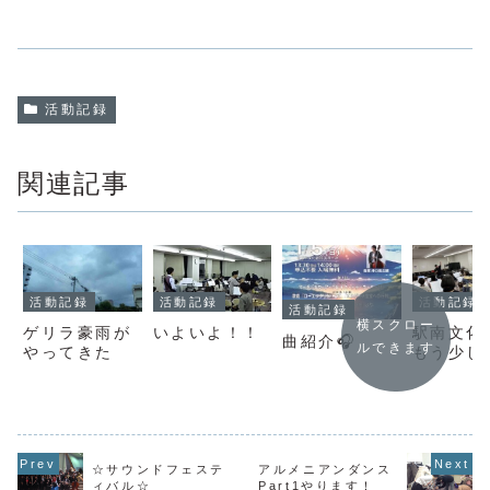
活動記録
関連記事
活動記録
活動記録
活動記録
活動記録
横スクロー
ゲリラ豪雨が
いよいよ！！
駅南文化
曲紹介🎧
ルできます
やってきた
もう少し
☆サウンドフェステ
アルメニアンダンス
ィバル☆
Part1やります！